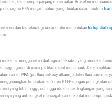
embersihan, dan memperpanjang masa pakai. Artikel ini memban
 diafragma PFA menjadi solusi yang disukai dalam
sistem
tran
g makanan dan bioteknologi secara rutin menentukan
katup diafra
ses.
 mekanis menggunakan diafragma fleksibel yang menekan bendu
au segel geser di mana partikel dapat menumpuk. Dalam aplikasi 
alam cairan.
PFA
(perfluoroalkoxy alkane) adalah fluoropolimer 
enggabungkan kelembaman kimia PTFE dengan peningkatan sifa
nian yang lebih tinggi, sehingga ideal untuk lingkungan yang sa
ukaannya yang anti lengket mencegah cairan kental menempel pada