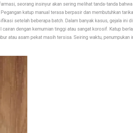
n farmasi, seorang insinyur akan sering melihat tanda-tanda bah
ti. Pegangan katup manual terasa berpasir dan membutuhkan tari
pesifikasi setelah beberapa batch. Dalam banyak kasus, gejala in
cairan dengan kemurnian tinggi atau sangat korosif. Katup berla
bur atau asam pekat masih tersisa. Seiring waktu, penumpukan in