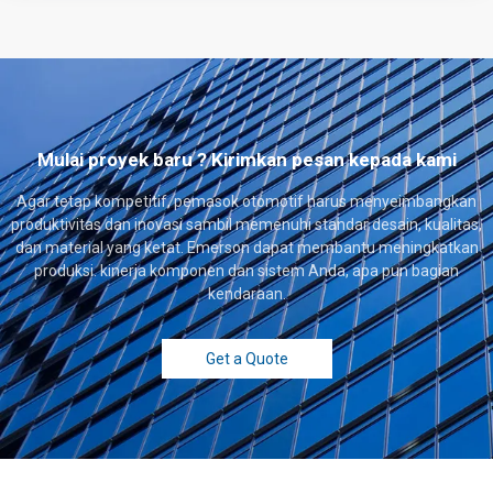
Mulai proyek baru ? Kirimkan pesan kepada kami
Agar tetap kompetitif, pemasok otomotif harus menyeimbangkan
produktivitas dan inovasi sambil memenuhi standar desain, kualitas,
dan material yang ketat. Emerson dapat membantu meningkatkan
produksi. kinerja komponen dan sistem Anda, apa pun bagian
kendaraan.
Get a Quote