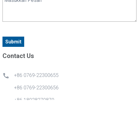
Submit
Contact Us
+86 0769-22300655
+86 0769-22300656
+86 18028270870
info@gdytong.com
Kamar 307, Unit 2, Gedung 4, Kota Cyber Tian'an, Jalan
Emas No.1, Jalan Nancheng, Kota Dongguan, Provinsi