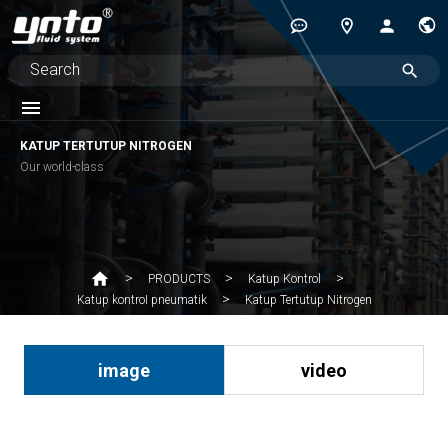
KATUP TERTUTUP NITROGEN
Our world-class
PRODUCTS
Katup Kontrol
Katup Tertutup Nitrogen
Katup kontroI pneumatik
image
video