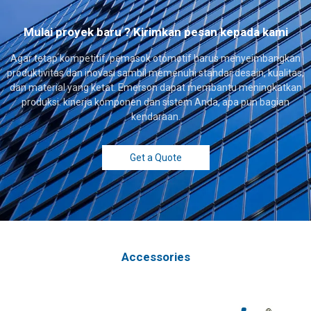
Mulai proyek baru ? Kirimkan pesan kepada kami
Agar tetap kompetitif, pemasok otomotif harus menyeimbangkan
produktivitas dan inovasi sambil memenuhi standar desain, kualitas,
dan material yang ketat. Emerson dapat membantu meningkatkan
produksi. kinerja komponen dan sistem Anda, apa pun bagian
kendaraan.
Get a Quote
Accessories