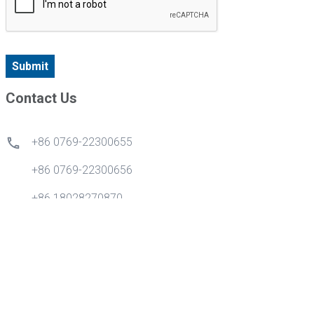
Submit
Contact Us
+86 0769-22300655
+86 0769-22300656
+86 18028270870
info@gdytong.com
Kamar 307, Unit 2, Gedung 4, Kota Cyber Tian'an, Jalan
Emas No.1, Jalan Nancheng, Kota Dongguan, Provinsi
Guangdong, Cina.