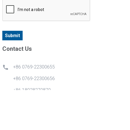
Submit
Contact Us
+86 0769-22300655
+86 0769-22300656
+86 18028270870
info@gdytong.com
Kamar 307, Unit 2, Gedung 4, Kota Cyber Tian'an, Jalan
Emas No.1, Jalan Nancheng, Kota Dongguan, Provinsi