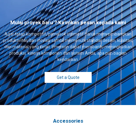
Mulai proyek baru ? Kirimkan pesan kepada kami
Agar tetap kompetitif, pemasok otomotif harus menyeimbangkan
produktivitas dan inovasi sambil memenuhi standar desain, kualitas,
dan material yang ketat. Emerson dapat membantu meningkatkan
produksi. kinerja komponen dan sistem Anda, apa pun bagian
kendaraan.
Get a Quote
Accessories